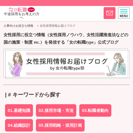
中途採用をお考えの方
へ
人事向けお役立ち情報
女性採用情報お届けブログ
女性採用に役立つ情報（女性採用ノウハウ、女性活躍推進法などの
国の施策・制度 etc.）を発信する「女の転職type」公式ブログ
| # キーワードから探す
01.基礎知識
02.採用市場・市況
03.転職者動向
04.組織設計
05.採用戦略・採用計画