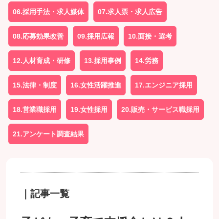
06.採用手法・求人媒体
07.求人票・求人広告
08.応募効果改善
09.採用広報
10.面接・選考
12.人材育成・研修
13.採用事例
14.労務
15.法律・制度
16.女性活躍推進
17.エンジニア採用
18.営業職採用
19.女性採用
20.販売・サービス職採用
21.アンケート調査結果
｜記事一覧