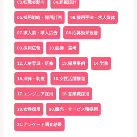
03.転職者動向
04.組織設計
05.採用戦略・採用計画
06.採用手法・求人媒体
07.求人票・求人広告
08.応募効果改善
09.採用広報
10.面接・選考
12.人材育成・研修
13.採用事例
14.労務
15.法律・制度
16.女性活躍推進
17.エンジニア採用
18.営業職採用
19.女性採用
20.販売・サービス職採用
21.アンケート調査結果