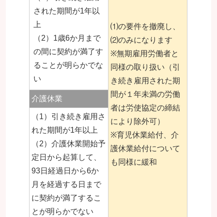
された期間が1年以
上
⑴の要件を撤廃し、
（2）1歳6か月まで
⑵のみになります
の間に契約が満了す
※無期雇用労働者と
ることが明らかでな
同様の取り扱い（引
い
き続き雇用された期
間が１年未満の労働
介護休業
者は労使協定の締結
（1）引き続き雇用さ
により除外可）
れた期間が1年以上
※育児休業給付、介
（2）介護休業開始予
護休業給付について
定日から起算して、
も同様に緩和
93日経過日から6か
月を経過する日まで
に契約が満了するこ
とが明らかでない