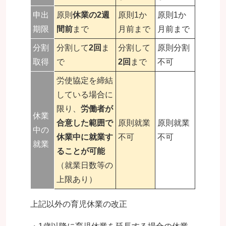
申出
原則
休業の2週
原則1か
原則1か
期限
間前
まで
月前まで
月前まで
分割
分割して
2回
ま
分割して
原則分割
取得
で
2回
まで
不可
労使協定を締結
している場合に
限り、
労働者が
休業
合意した範囲で
原則就業
原則就業
中の
休業中に就業す
不可
不可
就業
ることが可能
（就業日数等の
上限あり）
上記以外の育児休業の改正