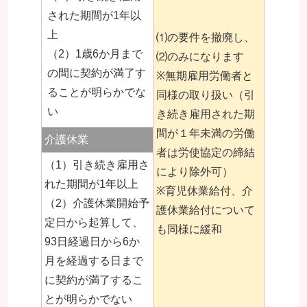
された期間が1年以
上
⑴の要件を撤廃し、
（2）1歳6か月まで
⑵のみになります
の間に契約が満了す
※無期雇用労働者と
ることが明らかでな
同様の取り扱い（引
い
き続き雇用された期
間が１年未満の労働
介護休業
者は労使協定の締結
（1）引き続き雇用さ
により除外可）
れた期間が1年以上
※育児休業給付、介
（2）介護休業開始予
護休業給付について
定日から起算して、
も同様に緩和
93日経過日から6か
月を経過する日まで
に契約が満了するこ
とが明らかでない