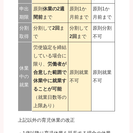
申出
原則
休業の2週
原則1か
原則1か
期限
間前
まで
月前まで
月前まで
分割
分割して
2回
ま
分割して
原則分割
取得
で
2回
まで
不可
労使協定を締結
している場合に
限り、
労働者が
休業
合意した範囲で
原則就業
原則就業
中の
休業中に就業す
不可
不可
就業
ることが可能
（就業日数等の
上限あり）
上記以外の育児休業の改正