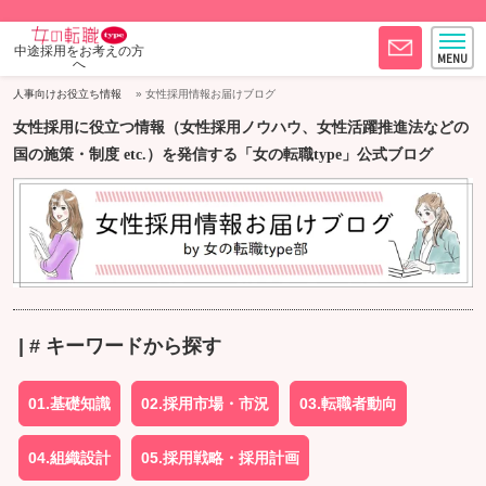
中途採用をお考えの方
へ
人事向けお役立ち情報
女性採用情報お届けブログ
女性採用に役立つ情報（女性採用ノウハウ、女性活躍推進法などの
国の施策・制度 etc.）を発信する「女の転職type」公式ブログ
| # キーワードから探す
01.基礎知識
02.採用市場・市況
03.転職者動向
04.組織設計
05.採用戦略・採用計画