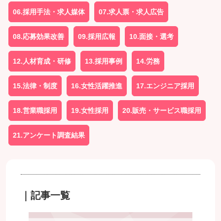
06.採用手法・求人媒体
07.求人票・求人広告
08.応募効果改善
09.採用広報
10.面接・選考
12.人材育成・研修
13.採用事例
14.労務
15.法律・制度
16.女性活躍推進
17.エンジニア採用
18.営業職採用
19.女性採用
20.販売・サービス職採用
21.アンケート調査結果
｜記事一覧