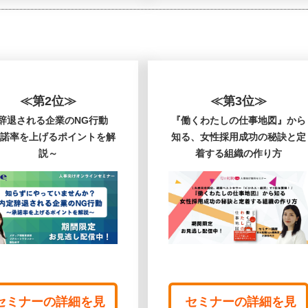
≪第2位≫
≪第3位≫
辞退される企業のNG行動
『働くわたしの仕事地図』から
諾率を上げるポイントを解
知る、女性採用成功の秘訣と定
説～
着する組織の作り方
セミナーの詳細を見
セミナーの詳細を見