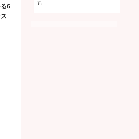
す。
る6
なス