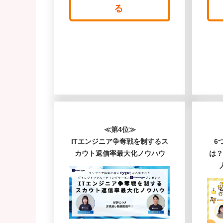
る
≪第4位≫
ITエンジニア争奪戦を制するス
6
カウト返信率最大化ノウハウ
は？