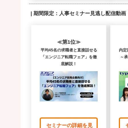
| 期間限定：人事セミナー見逃し配信動画
≪第1位≫
平均45名の求職者と直接話せる
内定
「エンジニア転職フェア」を徹
～承
底解説！
セミナーの詳細を見