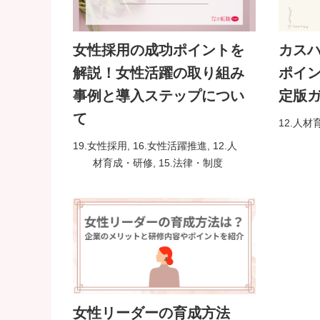
女性採用の成功ポイントを
カス
解説！女性活躍の取り組み
ポイ
事例と導入ステップについ
定版
て
12.人
19.女性採用
,
16.女性活躍推進
,
12.人
材育成・研修
,
15.法律・制度
女性リーダーの育成方法