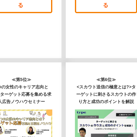
る
る
≪第5位≫
≪第6位≫
つの女性のキャリア志向と
<スカウト送信の極意とは?>タ
ターゲット応募を集める求
ーゲットに刺さるスカウトの作
人広告ノウハウセミナー
り方と成功のポイントを解説