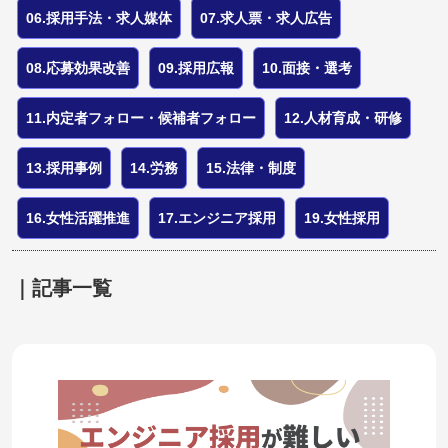
06.採用手法・求人媒体
07.求人票・求人広告
08.応募効果改善
09.採用広報
10.面接・選考
11.内定者フォロー・候補者フォロー
12.人材育成・研修
13.採用事例
14.労務
15.法律・制度
16.女性活躍推進
17.エンジニア採用
19.女性採用
｜記事一覧