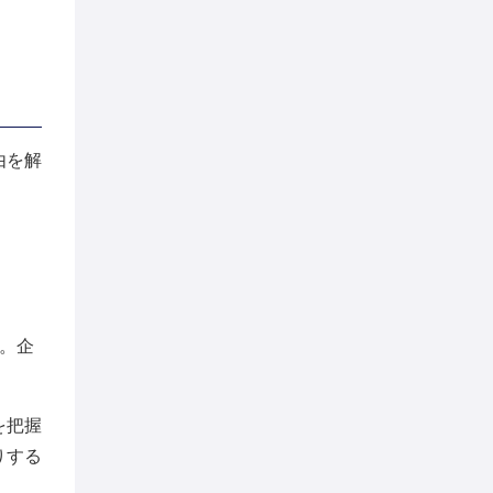
由を解
。企
を把握
りする