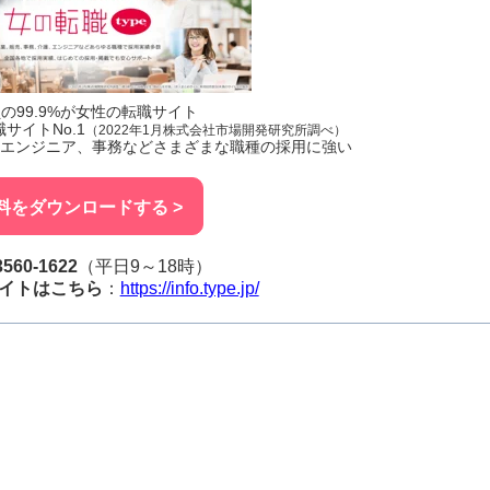
の99.9%が女性の転職サイト
サイトNo.1
（2022年1月株式会社市場開発研究所調べ）
、エンジニア、事務などさまざまな職種の採用に強い
料をダウンロードする >
3560-1622
（平日9～18時）
イトはこちら
：
https://info.type.jp/