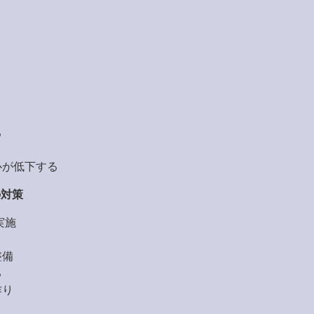
る
心が低下する
の対策
実施
整備
る
作り